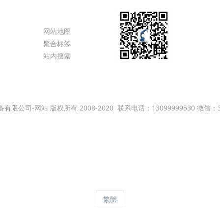
态
特色功能
网站地图
聚合标签
站内搜索
变机器人官方网站
智能焊接设备
云南机器人
昆明光泓智能装备
公司-网站 版权所有 2008-2020
联系电话：13099999530 微信：3
滇ICP备09004116号
人批发，焊接机器人，搬运机器人，喷涂机器人,工业机器人系统集成，焊
uc发那科机器人,KUKA库卡机器人,Yaskawa安川机器人,川崎Kawas
器人自动化焊接设备,贵阳焊接机器人价格贵阳焊接机器人贵州全自动激
全自动激光焊接价格机器人变位机公司焊接机器人
Powered by
MetInfo 8.1
©2008-2026
mituo.cn
繁體