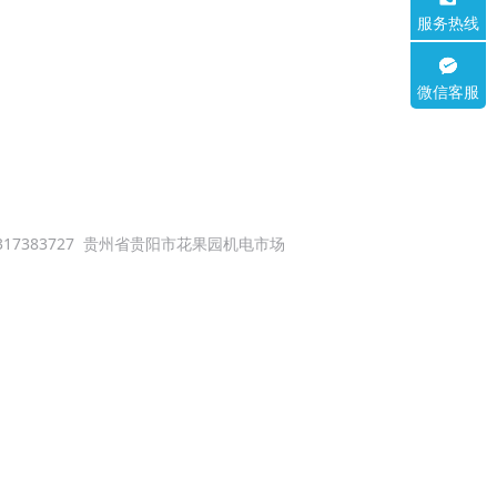
服务热线
服务热线
13099999530
微信客服
卡诺普云南总代理
17383727
贵州省贵阳市花果园机电市场
接机器人出租，智能机器人，弧焊机器人工作站，昆明商务
aki机器人,工业机器人培训,云南优质焊接机器人代理公司报价,
光焊接批发厂家贵阳机械焊接贵州全自动手持激光焊批发贵州