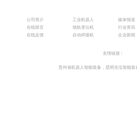
关于我们
产品展示
新闻动
公司简介
工业机器人
媒体报道
在线留言
地轨变位机
行业资讯
在线反馈
自动焊接机
企业新闻
友情链接 :
卡诺
贵州省机器人智能装备，昆明光泓智能装备有限
本站关键字：贵州贵阳机器人工作站系统集成，贵阳机器
机器人,商用机器人,云南迎宾送餐商业机器人,代理销售:Fan
贵州省焊接机器人生产厂家，弧焊机器人生产厂家,云南机