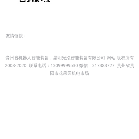
友情链接 :
卡诺变机器人官方网站
智能焊接设备
云南机器人
昆明光泓智能装备
卡诺普云南总代理
贵州省机器人智能装备，昆明光泓智能装备有限公司-网站 版权所有
2008-2020
联系电话：13099999530 微信：317383727
贵州省贵
阳市花果园机电市场
滇ICP备09004116号
本站关键字：贵州贵阳机器人工作站系统集成，贵阳机器人批发，焊
接机器人，搬运机器人，喷涂机器人,工业机器人系统集成，焊接机
器人出租，智能机器人，弧焊机器人工作站，昆明商务机器人,商用
机器人,云南迎宾送餐商业机器人,代理销售:Fanuc发那科机器
人,KUKA库卡机器人,Yaskawa安川机器人,川崎Kawasaki机器人,工
业机器人培训,云南优质焊接机器人代理公司报价,贵州省焊接机器人
生产厂家，弧焊机器人生产厂家,云南机器人自动化焊接设备,贵阳焊