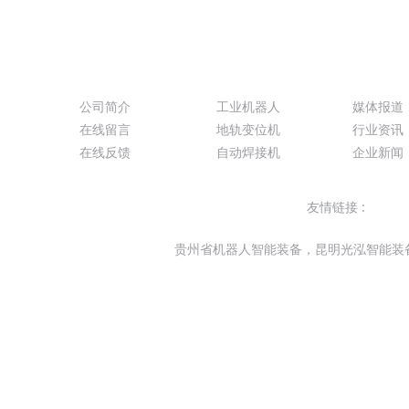
关于我们
产品展示
新闻动
公司简介
工业机器人
媒体报道
在线留言
地轨变位机
行业资讯
在线反馈
自动焊接机
企业新闻
友情链接 :
卡诺
贵州省机器人智能装备，昆明光泓智能装备有限
本站关键字：贵州贵阳机器人工作站系统集成，贵阳机器
机器人,商用机器人,云南迎宾送餐商业机器人,代理销售:Fan
贵州省焊接机器人生产厂家，弧焊机器人生产厂家,云南机