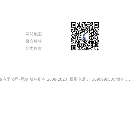
态
特色功能
网站地图
聚合标签
站内搜索
变机器人官方网站
智能焊接设备
云南机器人
昆明光泓智能装备
公司-网站 版权所有 2008-2020
联系电话：13099999530 微信：3
滇ICP备09004116号
人批发，焊接机器人，搬运机器人，喷涂机器人,工业机器人系统集成，焊
uc发那科机器人,KUKA库卡机器人,Yaskawa安川机器人,川崎Kawas
器人自动化焊接设备,贵阳焊接机器人价格贵阳焊接机器人贵州全自动激
全自动激光焊接价格机器人变位机公司焊接机器人
Powered by
MetInfo 8.1
©2008-2026
mituo.cn