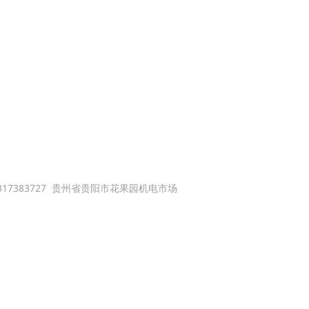
服务热线
13099999530
卡诺普云南总代理
17383727
贵州省贵阳市花果园机电市场
接机器人出租，智能机器人，弧焊机器人工作站，昆明商务
aki机器人,工业机器人培训,云南优质焊接机器人代理公司报价,
光焊接批发厂家贵阳机械焊接贵州全自动手持激光焊批发贵州