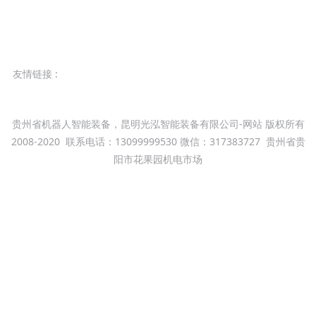
友情链接 :
卡诺变机器人官方网站
智能焊接设备
云南机器人
昆明光泓智能装备
卡诺普云南总代理
贵州省机器人智能装备，昆明光泓智能装备有限公司-网站 版权所有
2008-2020
联系电话：13099999530 微信：317383727
贵州省贵
阳市花果园机电市场
滇ICP备09004116号
本站关键字：贵州贵阳机器人工作站系统集成，贵阳机器人批发，焊
接机器人，搬运机器人，喷涂机器人,工业机器人系统集成，焊接机
器人出租，智能机器人，弧焊机器人工作站，昆明商务机器人,商用
机器人,云南迎宾送餐商业机器人,代理销售:Fanuc发那科机器
人,KUKA库卡机器人,Yaskawa安川机器人,川崎Kawasaki机器人,工
业机器人培训,云南优质焊接机器人代理公司报价,贵州省焊接机器人
生产厂家，弧焊机器人生产厂家,云南机器人自动化焊接设备,贵阳焊